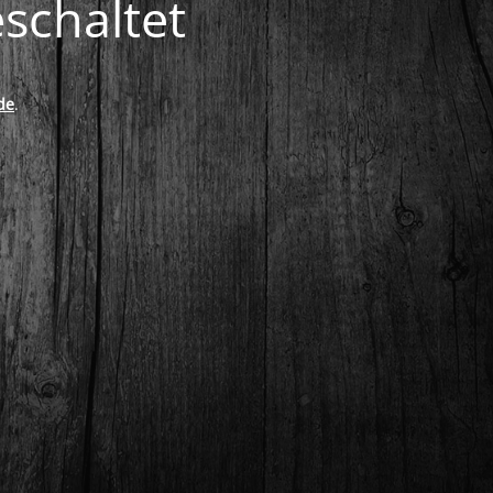
schaltet
de
.