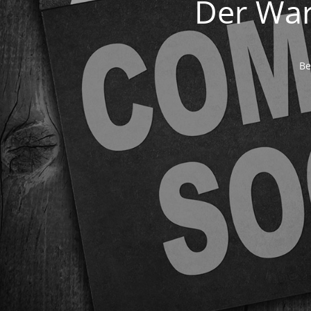
Der War
Be